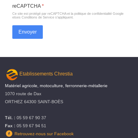
reCAPTCHA
*
Ce site est protégé par reCAPTCHA et la politique de confidentialité
Google
et
ses Conditions de Service
s'appliquent.
Envoyer
Etablissements Chrestia
Matériel agricole, motoculture, ferronnerie-métallerie
1070 route de Dax
ORTHEZ 64300 SAINT-BOÈS
Tél. :
05 59 67 90 37
Fax :
05 59 67 94 51
Retrouvez-nous sur Facebook